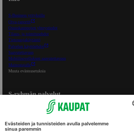
S-Business yrityksille
Oiva-raportit
Osuuskauppojen yhteystiedot
Tilaus- ja toimitusehdot
Tietosuojakäytäntö
Palvelun käyttöehdot
Saavutettavuus
Mobiilisovelluksen saavutettavuus
Mainostajalle
Muuta evästeasetuksia
S-ryhmän palvelut
S-ryhmä
Asiakasomistajuus
Yhteishyvä Ruoka -sovellus
S-ostoslista -sovellus