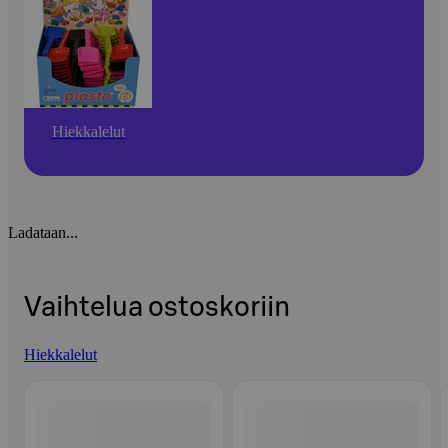
Hiekkalelut
Ladataan...
Vaihtelua ostoskoriin
Hiekkalelut
Ohita listaus