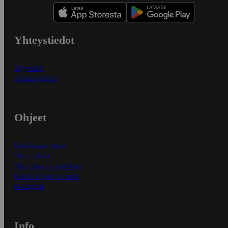
Yhteystiedot
Myymälät
Asiakaspalvelu
Ohjeet
Ensitilaajan ohjeet
Näin maksat
Näin tilaat ja muokkaat
Kaikki ohjeet ja vinkit
In English
Info