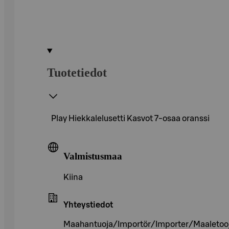
Tuotetiedot
Play Hiekkalelusetti Kasvot 7-osaa oranssi
Valmistusmaa
Kiina
Yhteystiedot
Maahantuoja/Importör/Importer/Maaletooja