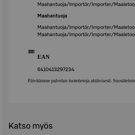
Maahantuoja/Importör/Importer/Maaletooja
Maahantuoja
Maahantuoja/Importör/Importer/Maaletooja
Maahantuoja/Importör/Importer/Maaletooja
EAN
6410413297234
Päivitämme palvelun tuotetietoja aktiivisesti. Suositte
Katso myös