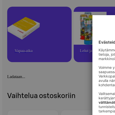
Vapaa-aika
Lelut ja pelit
Ladataan...
Vaihtelua ostoskoriin
Ohita listaus