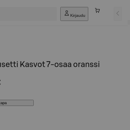
Kirjaudu
usetti Kasvot 7-osaa oranssi
€
stapa