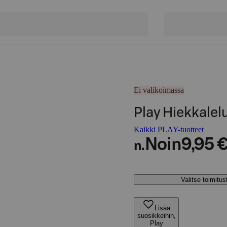
Ei valikoimassa
Play Hiekkalel
Kaikki PLAY-tuotteet
Noin
9,95 
n.
Valitse toimitu
Lisää
suosikkeihin,
Play