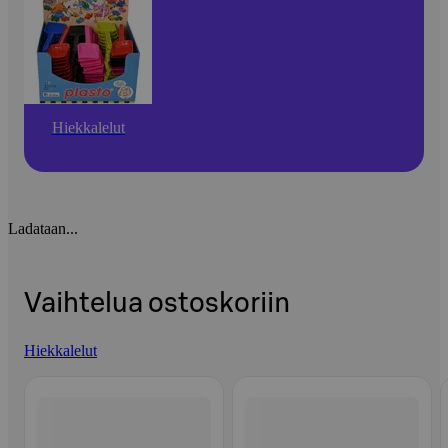
Hiekkalelut
Ladataan...
Vaihtelua ostoskoriin
Hiekkalelut
Ohita listaus