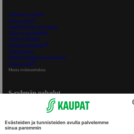
S-Business yrityksille
Oiva-raportit
Osuuskauppojen yhteystiedot
Tilaus- ja toimitusehdot
Tietosuojakäytäntö
Palvelun käyttöehdot
Saavutettavuus
Mobiilisovelluksen saavutettavuus
Mainostajalle
Muuta evästeasetuksia
S-ryhmän palvelut
S-ryhmä
Asiakasomistajuus
Yhteishyvä Ruoka -sovellus
S-ostoslista -sovellus