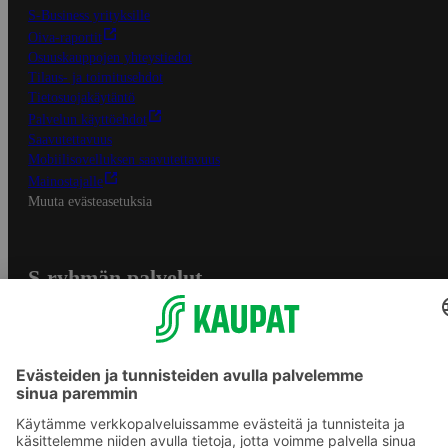
S-Business yrityksille
Oiva-raportit
Osuuskauppojen yhteystiedot
Tilaus- ja toimitusehdot
Tietosuojakäytäntö
Palvelun käyttöehdot
Saavutettavuus
Mobiilisovelluksen saavutettavuus
Mainostajalle
Muuta evästeasetuksia
S-ryhmän palvelut
S-ryhmä
Asiakasomistajuus
Yhteishyvä Ruoka -sovellus
S-ostoslista -sovellus
Prisma.fi
Sokos.fi