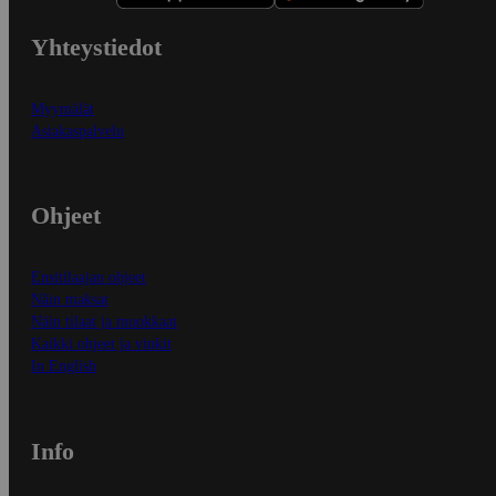
Yhteystiedot
Myymälät
Asiakaspalvelu
Ohjeet
Ensitilaajan ohjeet
Näin maksat
Näin tilaat ja muokkaat
Kaikki ohjeet ja vinkit
In English
Info