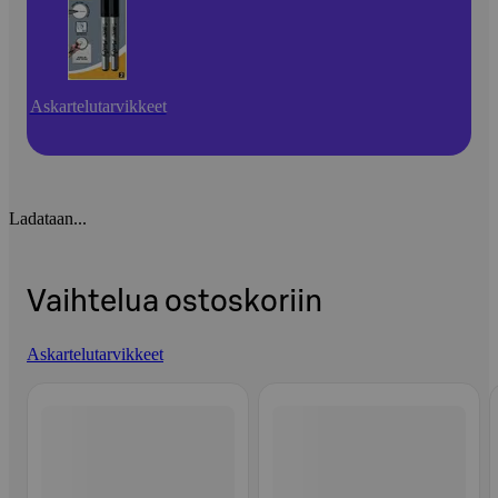
Askartelutarvikkeet
Ladataan...
Vaihtelua ostoskoriin
Askartelutarvikkeet
Ohita listaus