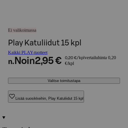
Ei valikoimassa
Play Katuliidut 15 kpl
Kaikki PLAY-tuotteet
vertailuhinta 0,20
Noin
2,95 €
0,20 €/kpl
n.
€/kpl
Valitse toimitustapa
Lisää suosikkeihin, Play Katuliidut 15 kpl