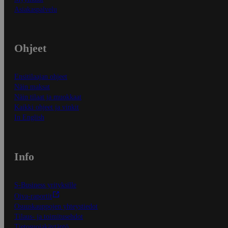
Asiakaspalvelu
Ohjeet
Ensitilaajan ohjeet
Näin maksat
Näin tilaat ja muokkaat
Kaikki ohjeet ja vinkit
In English
Info
S-Business yrityksille
Oiva-raportit
Osuuskauppojen yhteystiedot
Tilaus- ja toimitusehdot
Tietosuojakäytäntö