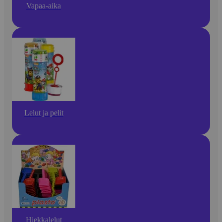
Vapaa-aika
Lelut ja pelit
Hiekkalelut