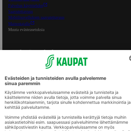
Palvelun käyttöehdot
Saavutettavuus
Mobiilisovelluksen saavutettavuus
Mainostajalle
Muuta evästeasetuksia
S-ryhmän palvelut
S-ryhmä
Asiakasomistajuus
Yhteishyvä Ruoka -sovellus
S-ostoslista -sovellus
Prisma.fi
Sokos.fi
S-Pankki
Yhteishyvä
Sokos Hotels
Raflaamo