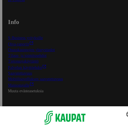
Info
S-Business yrityksille
Oiva-raportit
Osuuskauppojen yhteystiedot
Tilaus- ja toimitusehdot
Tietosuojakäytäntö
Palvelun käyttöehdot
Saavutettavuus
Mobiilisovelluksen saavutettavuus
Mainostajalle
Muuta evästeasetuksia
S-ryhmän palvelut