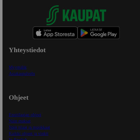
Yhteystiedot
Myymälät
Asiakaspalvelu
Ohjeet
Ensitilaajan ohjeet
Näin maksat
Näin tilaat ja muokkaat
Kaikki ohjeet ja vinkit
In English