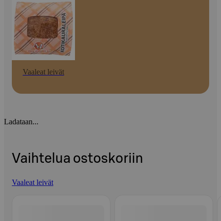
Vaaleat leivät
Ladataan...
Vaihtelua ostoskoriin
Vaaleat leivät
Ohita listaus