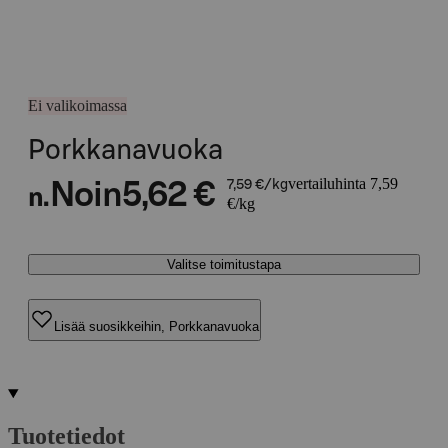
Ei valikoimassa
Porkkanavuoka
vertailuhinta 7,59
Noin
5,62 €
7,59 €/kg
n.
€/kg
Valitse toimitustapa
Lisää suosikkeihin, Porkkanavuoka
Tuotetiedot