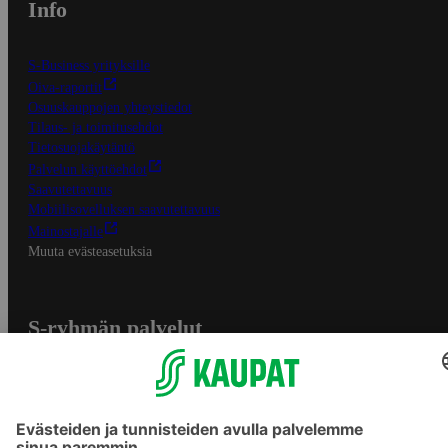
Info
S-Business yrityksille
Oiva-raportit
Osuuskauppojen yhteystiedot
Tilaus- ja toimitusehdot
Tietosuojakäytäntö
Palvelun käyttöehdot
Saavutettavuus
Mobiilisovelluksen saavutettavuus
Mainostajalle
Muuta evästeasetuksia
S-ryhmän palvelut
S-ryhmä
Asiakasomistajuus
Yhteishyvä Ruoka -sovellus