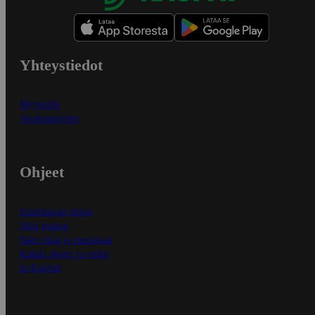
Yhteystiedot
Myymälät
Asiakaspalvelu
Ohjeet
Ensitilaajan ohjeet
Näin maksat
Näin tilaat ja muokkaat
Kaikki ohjeet ja vinkit
In English