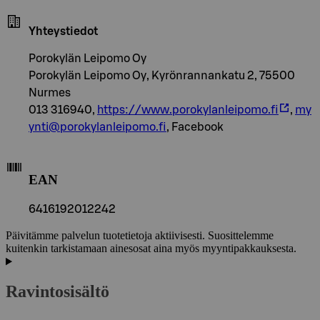
Yhteystiedot
Porokylän Leipomo Oy
Porokylän Leipomo Oy, Kyrönrannankatu 2, 75500
Nurmes
013 316940,
https://www.porokylanleipomo.fi
,
my
ynti@porokylanleipomo.fi
, Facebook
EAN
6416192012242
Päivitämme palvelun tuotetietoja aktiivisesti. Suosittelemme
kuitenkin tarkistamaan ainesosat aina myös myyntipakkauksesta.
Ravintosisältö