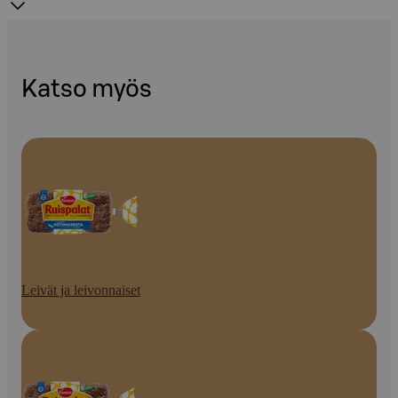
Katso myös
Leivät ja leivonnaiset