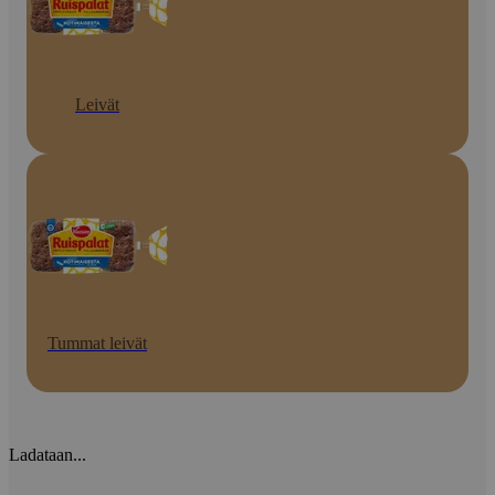
Leivät
Tummat leivät
Ladataan...