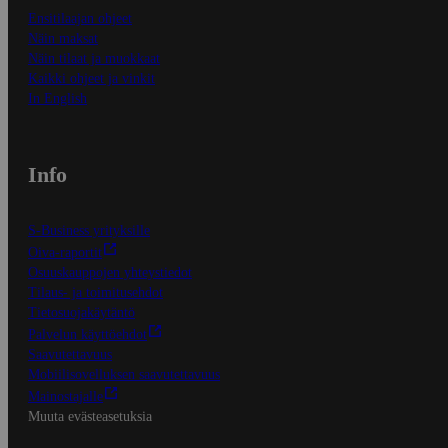
Ensitilaajan ohjeet
Näin maksat
Näin tilaat ja muokkaat
Kaikki ohjeet ja vinkit
In English
Info
S-Business yrityksille
Oiva-raportit
Osuuskauppojen yhteystiedot
Tilaus- ja toimitusehdot
Tietosuojakäytäntö
Palvelun käyttöehdot
Saavutettavuus
Mobiilisovelluksen saavutettavuus
Mainostajalle
Muuta evästeasetuksia