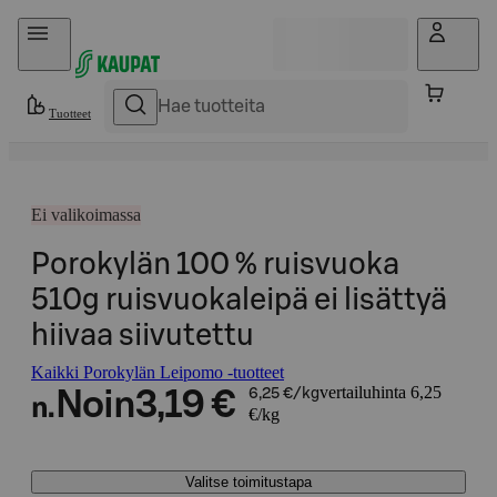
Hyppää sisältöön
Tuotteet
Ei valikoimassa
Porokylän 100 % ruisvuoka
510g ruisvuokaleipä ei lisättyä
hiivaa siivutettu
Kaikki Porokylän Leipomo -tuotteet
vertailuhinta 6,25
Noin
3,19 €
6,25 €/kg
n.
€/kg
Valitse toimitustapa