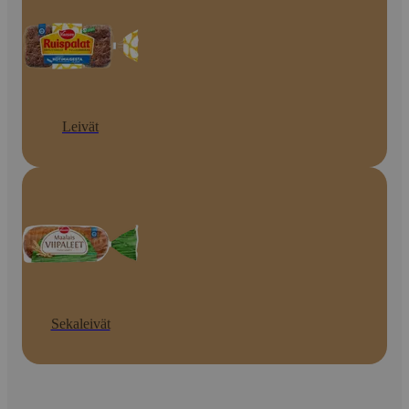
Leivät
Sekaleivät