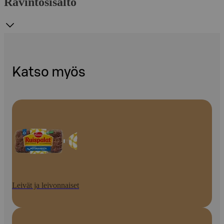
Ravintosisältö
Katso myös
Leivät ja leivonnaiset