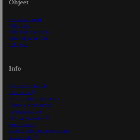
Ohjeet
Ensitilaajan ohjeet
Näin maksat
Näin tilaat ja muokkaat
Kaikki ohjeet ja vinkit
In English
Info
S-Business yrityksille
Oiva-raportit
Osuuskauppojen yhteystiedot
Tilaus- ja toimitusehdot
Tietosuojakäytäntö
Palvelun käyttöehdot
Saavutettavuus
Mobiilisovelluksen saavutettavuus
Mainostajalle