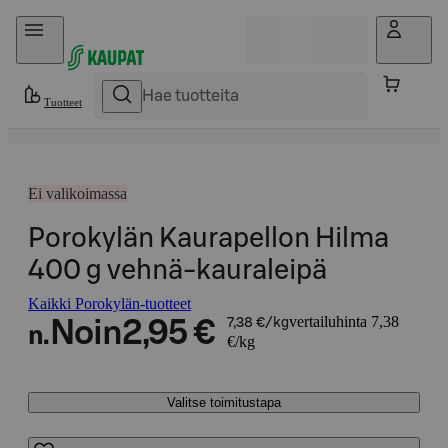
Hyppää sisältöön
Tuotteet
Ei valikoimassa
Porokylän Kaurapellon Hilma
400 g vehnä-kauraleipä
Kaikki Porokylän-tuotteet
vertailuhinta 7,38
Noin
2,95 €
7,38 €/kg
n.
€/kg
Valitse toimitustapa