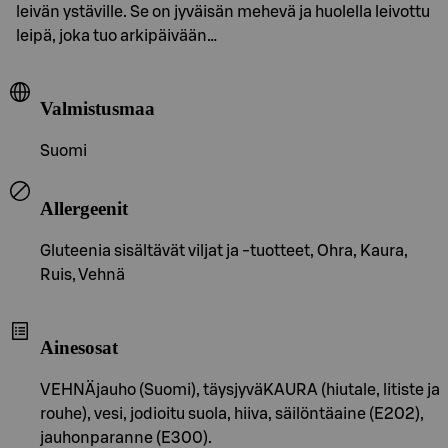
leivän ystäville. Se on jyväisän mehevä ja huolella leivottu
leipä, joka tuo arkipäivään…
Valmistusmaa
Suomi
Allergeenit
Gluteenia sisältävät viljat ja -tuotteet, Ohra, Kaura,
Ruis, Vehnä
Ainesosat
VEHNÄjauho (Suomi), täysjyväKAURA (hiutale, litiste ja
rouhe), vesi, jodioitu suola, hiiva, säilöntäaine (E202),
jauhonparanne (E300).