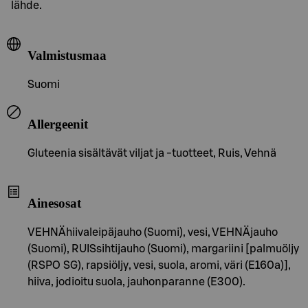
lähde.
Valmistusmaa
Suomi
Allergeenit
Gluteenia sisältävät viljat ja -tuotteet, Ruis, Vehnä
Ainesosat
VEHNÄhiivaleipäjauho (Suomi), vesi, VEHNÄjauho
(Suomi), RUISsihtijauho (Suomi), margariini [palmuöljy
(RSPO SG), rapsiöljy, vesi, suola, aromi, väri (E160a)],
hiiva, jodioitu suola, jauhonparanne (E300).