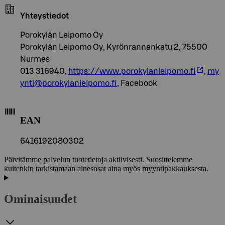
Yhteystiedot
Porokylän Leipomo Oy
Porokylän Leipomo Oy, Kyrönrannankatu 2, 75500
Nurmes
013 316940,
https://www.porokylanleipomo.fi
,
my
ynti@porokylanleipomo.fi
, Facebook
EAN
6416192080302
Päivitämme palvelun tuotetietoja aktiivisesti. Suosittelemme
kuitenkin tarkistamaan ainesosat aina myös myyntipakkauksesta.
Ominaisuudet