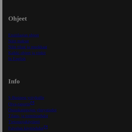
Ohjeet
Ensitilaajan ohjeet
Näin maksat
Näin tilaat ja muokkaat
Kaikki ohjeet ja vinkit
In English
Info
S-Business yrityksille
Oiva-raportit
Osuuskauppojen yhteystiedot
Tilaus- ja toimitusehdot
Tietosuojakäytäntö
Palvelun käyttöehdot