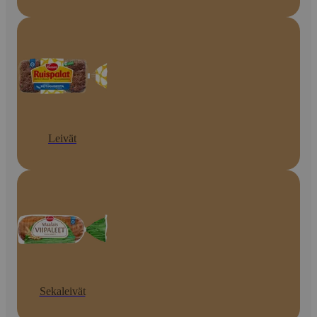
Leivät
Sekaleivät