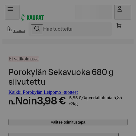
Hyppää sisältöön
Tuotteet
Ei valikoimassa
Porokylän Sekavuoka 680 g
siivutettu
Kaikki Porokylän Leipomo -tuotteet
vertailuhinta 5,85
Noin
3,98 €
5,85 €/kg
n.
€/kg
Valitse toimitustapa