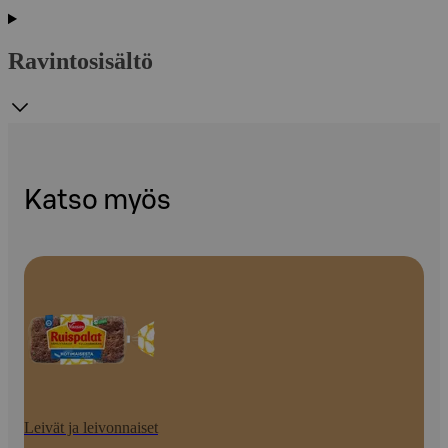
Ravintosisältö
Katso myös
Leivät ja leivonnaiset