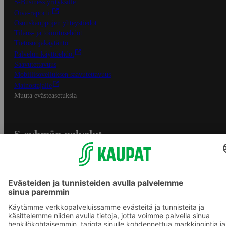
S-Business yrityksille
Oiva-raportit
Osuuskauppojen yhteystiedot
Tilaus- ja toimitusehdot
Tietosuojakäytäntö
Palvelun käyttöehdot
Saavutettavuus
Mobiilisovelluksen saavutettavuus
Mainostajalle
Muuta evästeasetuksia
S-ryhmän palvelut
S-ryhmä
Asiakasomistajuus
Yhteishyvä Ruoka -sovellus
S-ostoslista -sovellus
Prisma.fi
Sokos.fi