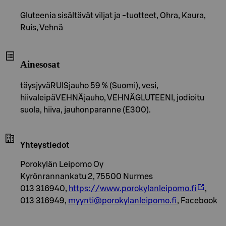
Gluteenia sisältävät viljat ja -tuotteet, Ohra, Kaura,
Ruis, Vehnä
Ainesosat
täysjyväRUISjauho 59 % (Suomi), vesi,
hiivaleipäVEHNÄjauho, VEHNÄGLUTEENI, jodioitu
suola, hiiva, jauhonparanne (E300).
Yhteystiedot
Porokylän Leipomo Oy
Kyrönrannankatu 2, 75500 Nurmes
013 316940,
https://www.porokylanleipomo.fi
,
013 316949,
myynti@porokylanleipomo.fi
, Facebook