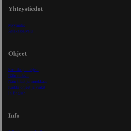
Yhteystiedot
Myymälät
Asiakaspalvelu
Ohjeet
Ensitilaajan ohjeet
Näin maksat
Näin tilaat ja muokkaat
Kaikki ohjeet ja vinkit
In English
Info