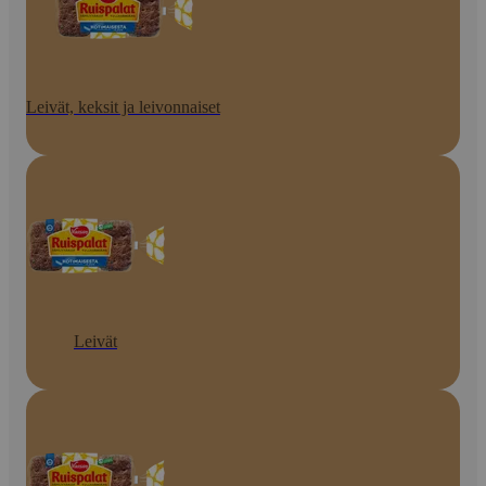
Leivät, keksit ja leivonnaiset
Leivät