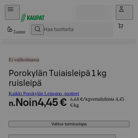
Hyppää sisältöön
Tuotteet
Ei valikoimassa
Porokylän Tuiaisleipä 1 kg
ruisleipä
Kaikki Porokylän Leipomo -tuotteet
vertailuhinta 4,45
Noin
4,45 €
4,45 €/kg
n.
€/kg
Valitse toimitustapa