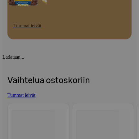
Tummat leivät
Ladataan...
Vaihtelua ostoskoriin
Tummat leivät
Ohita listaus