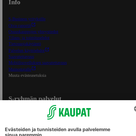
Info
S-Business yrityksille
Oiva-raportit
Osuuskauppojen yhteystiedot
Tilaus- ja toimitusehdot
Tietosuojakäytäntö
Palvelun käyttöehdot
Saavutettavuus
Mobiilisovelluksen saavutettavuus
Mainostajalle
Muuta evästeasetuksia
S-ryhmän palvelut
S-ryhmä
Asiakasomistajuus
Yhteishyvä Ruoka -sovellus