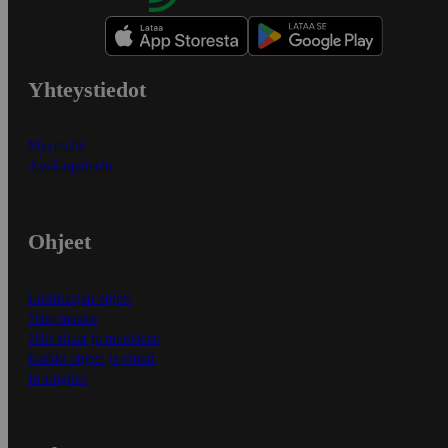
Yhteystiedot
Myymälät
Asiakaspalvelu
Ohjeet
Ensitilaajan ohjeet
Näin maksat
Näin tilaat ja muokkaat
Kaikki ohjeet ja vinkit
In English