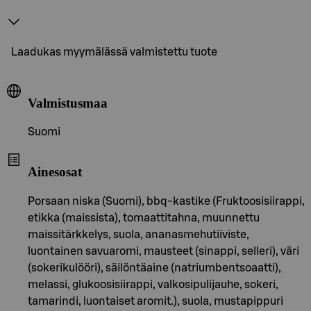
Laadukas myymälässä valmistettu tuote
Valmistusmaa
Suomi
Ainesosat
Porsaan niska (Suomi), bbq-kastike (Fruktoosisiirappi,
etikka (maissista), tomaattitahna, muunnettu
maissitärkkelys, suola, ananasmehutiiviste,
luontainen savuaromi, mausteet (sinappi, selleri), väri
(sokerikulööri), säilöntäaine (natriumbentsoaatti),
melassi, glukoosisiirappi, valkosipulijauhe, sokeri,
tamarindi, luontaiset aromit.), suola, mustapippuri