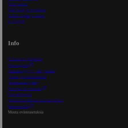
Näin maksat
Näin tilaat ja muokkaat
Kaikki ohjeet ja vinkit
In English
Info
S-Business yrityksille
Oiva-raportit
Osuuskauppojen yhteystiedot
Tilaus- ja toimitusehdot
Tietosuojakäytäntö
Palvelun käyttöehdot
Saavutettavuus
Mobiilisovelluksen saavutettavuus
Mainostajalle
Muuta evästeasetuksia