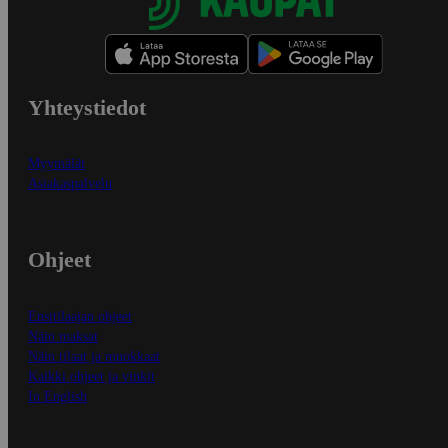
Yhteystiedot
Myymälät
Asiakaspalvelu
Ohjeet
Ensitilaajan ohjeet
Näin maksat
Näin tilaat ja muokkaat
Kaikki ohjeet ja vinkit
In English