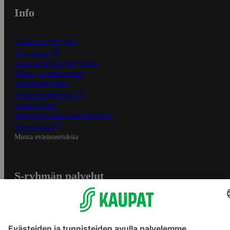
Info
S-Business yrityksille
Oiva-raportit
Osuuskauppojen yhteystiedot
Tilaus- ja toimitusehdot
Tietosuojakäytäntö
Palvelun käyttöehdot
Saavutettavuus
Mobiilisovelluksen saavutettavuus
Mainostajalle
Muuta evästeasetuksia
S-ryhmän palvelut
S-ryhmä
Asiakasomistajuus
Yhteishyvä Ruoka -sovellus