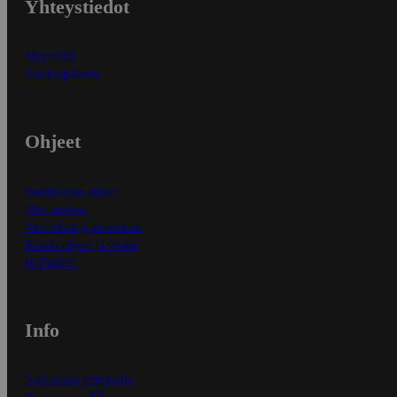
Yhteystiedot
Myymälät
Asiakaspalvelu
Ohjeet
Ensitilaajan ohjeet
Näin maksat
Näin tilaat ja muokkaat
Kaikki ohjeet ja vinkit
In English
Info
S-Business yrityksille