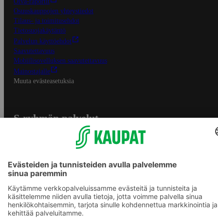
Oiva-raportit
Osuuskauppojen yhteystiedot
Tilaus- ja toimitusehdot
Tietosuojakäytäntö
Palvelun käyttöehdot
Saavutettavuus
Mobiilisovelluksen saavutettavuus
Mainostajalle
Muuta evästeasetuksia
S-ryhmän palvelut
S-ryhmä
Asiakasomistajuus
Yhteishyvä Ruoka -sovellus
S-ostoslista -sovellus
Prisma.fi
Sokos.fi
S-Pankki