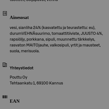
Ainesosat
vesi, sianliha 24% (kasvatettu ja teurastettu: eu),
durumVEHNÄsuurimo, tomaattitiiviste, JUUSTO 4%,
rapsiöljy, porkkana, sipuli, muunnettu tärkkelys,
rasvaton MAITOjauhe, valkosipuli, yrtit ja mausteet,
suola, merisuola.
Yhteystiedot
Pouttu Oy
Tehtaankatu 1, 69100 Kannus
EAN