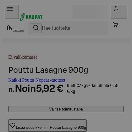
Hyppää sisältöön
Tuotteet
Ei valikoimassa
Pouttu Lasagne 900g
Kaikki Pouttu Nopeat -tuotteet
vertailuhinta 6,58
Noin
5,92 €
6,58 €/kg
n.
€/kg
Valitse toimitustapa
Lisää suosikkeihin, Pouttu Lasagne 900g