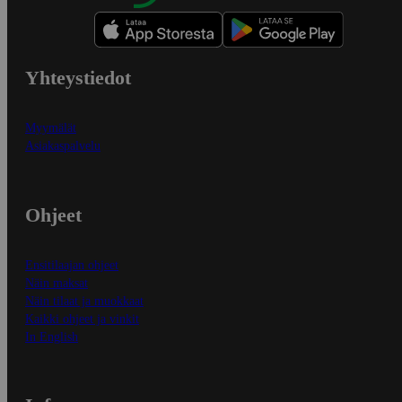
Yhteystiedot
Myymälät
Asiakaspalvelu
Ohjeet
Ensitilaajan ohjeet
Näin maksat
Näin tilaat ja muokkaat
Kaikki ohjeet ja vinkit
In English