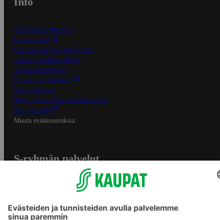
Info
S-Business yrityksille
Oiva-raportit
Osuuskauppojen yhteystiedot
Tilaus- ja toimitusehdot
Tietosuojakäytäntö
Palvelun käyttöehdot
Saavutettavuus
Mobiilisovelluksen saavutettavuus
Mainostajalle
Muuta evästeasetuksia
S-ryhmän palvelut
S-ryhmä
Asiakasomistajuus
Yhteishyvä Ruoka -sovellus
S-ostoslista -sovellus