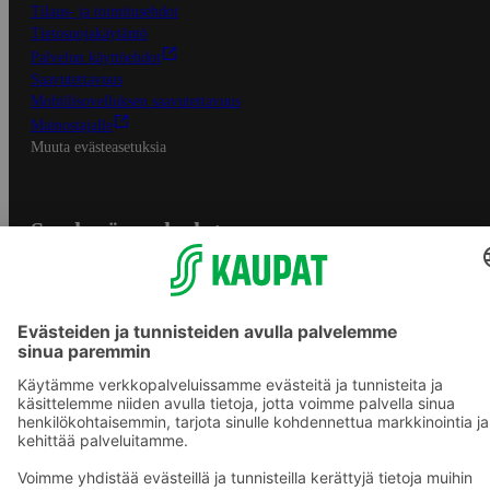
Tilaus- ja toimitusehdot
Tietosuojakäytäntö
Palvelun käyttöehdot
Saavutettavuus
Mobiilisovelluksen saavutettavuus
Mainostajalle
Muuta evästeasetuksia
S-ryhmän palvelut
S-ryhmä
Asiakasomistajuus
Yhteishyvä Ruoka -sovellus
S-ostoslista -sovellus
Prisma.fi
Sokos.fi
S-Pankki
Yhteishyvä
Sokos Hotels