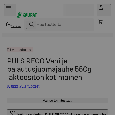
Hyppää sisältöön
Tuotteet
Ei valikoimassa
PULS RECO Vanilja
palautusjuomajauhe 550g
laktoositon kotimainen
Kaikki Puls-tuotteet
Valitse toimitustapa
Lisää suosikkeihin, PULS RECO Vanilja palautusjuomajauhe