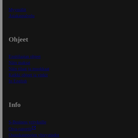
Myymälät
Asiakaspalvelu
Ohjeet
Ensitilaajan ohjeet
Näin maksat
Näin tilaat ja muokkaat
Kaikki ohjeet ja vinkit
In English
Info
S-Business yrityksille
Oiva-raportit
Osuuskauppojen yhteystiedot