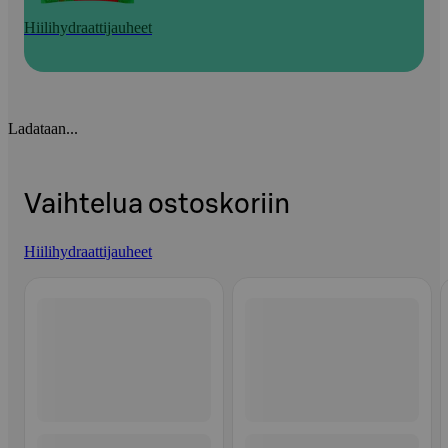
Hiilihydraattijauheet
Ladataan...
Vaihtelua ostoskoriin
Hiilihydraattijauheet
Ohita listaus