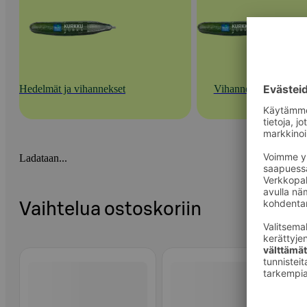
Hedelmät ja vihannekset
Vihannekset
Ladataan...
Vaihtelua ostoskoriin
Ohita listaus