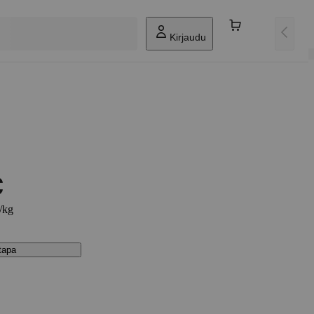
Kirjaudu
€
€/kg
stapa