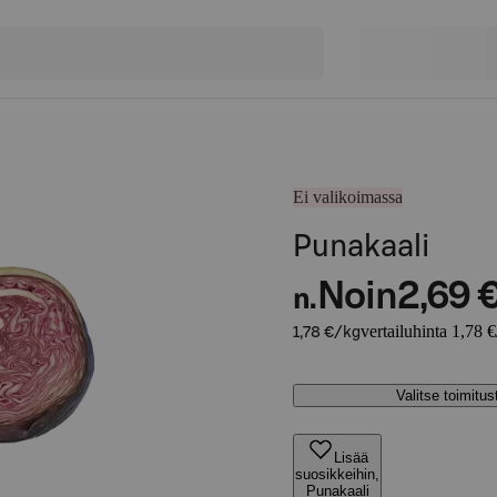
Ei valikoimassa
Punakaali
Noin
2,69 
n.
vertailuhinta 1,78 
1,78 €/kg
Valitse toimitu
Lisää
suosikkeihin,
Punakaali