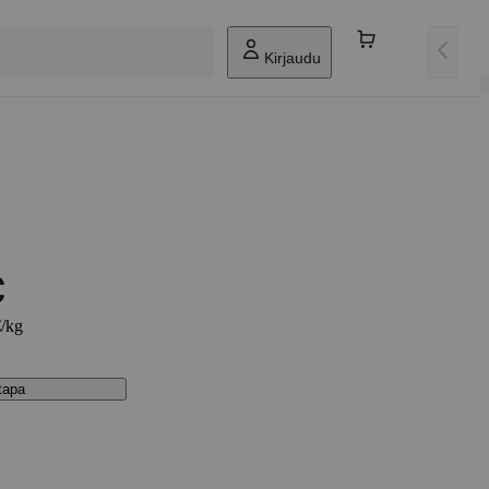
Kirjaudu
€
€/kg
stapa