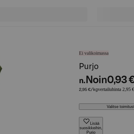
Ei valikoimassa
Purjo
Noin
0,93 
n.
vertailuhinta 2,95 
2,95 €/kg
Valitse toimitu
Lisää
suosikkeihin,
Purjo