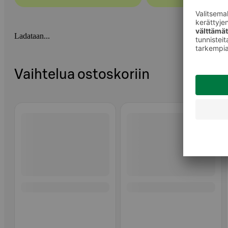
Ladataan...
Vaihtelua ostoskoriin
Ohita listaus