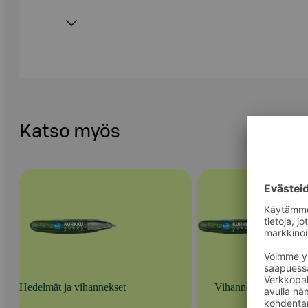
Katso myös
Hedelmät ja vihannekset
Vihannekset