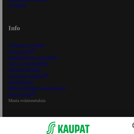
In English
Info
S-Business yrityksille
Oiva-raportit
Osuuskauppojen yhteystiedot
Tilaus- ja toimitusehdot
Tietosuojakäytäntö
Palvelun käyttöehdot
Saavutettavuus
Mobiilisovelluksen saavutettavuus
Mainostajalle
Muuta evästeasetuksia
S-ryhmän palvelut