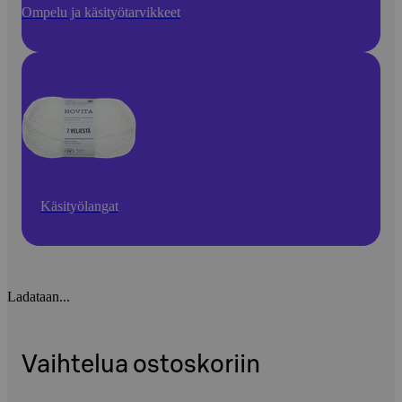
Ompelu ja käsityötarvikkeet
Käsityölangat
Ladataan...
Vaihtelua ostoskoriin