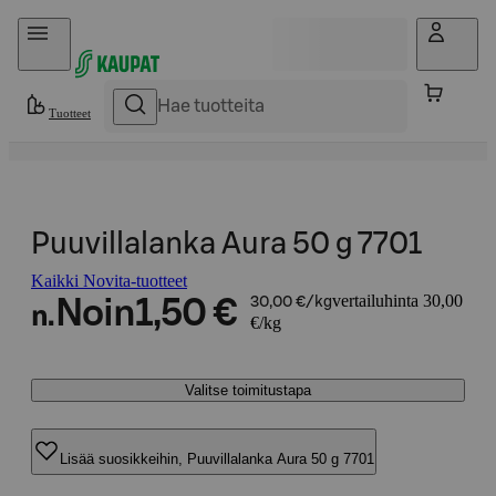
Hyppää sisältöön
Tuotteet
Puuvillalanka Aura 50 g 7701
Kaikki Novita-tuotteet
vertailuhinta 30,00
Noin
1,50 €
30,00 €/kg
n.
€/kg
Valitse toimitustapa
Lisää suosikkeihin, Puuvillalanka Aura 50 g 7701