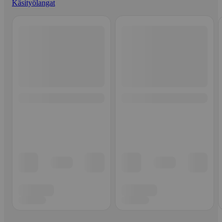
Käsityölangat
Ohita listaus