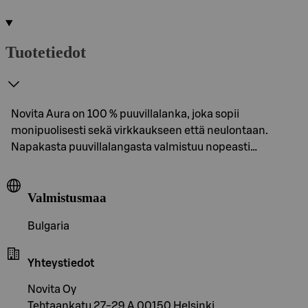
Tuotetiedot
Novita Aura on 100 % puuvillalanka, joka sopii
monipuolisesti sekä virkkaukseen että neulontaan.
Napakasta puuvillalangasta valmistuu nopeasti…
Valmistusmaa
Bulgaria
Yhteystiedot
Novita Oy
Tehtaankatu 27-29 A 00150 Helsinki