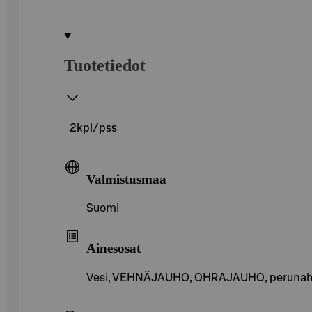
Tuotetiedot
2kpl/pss
Valmistusmaa
Suomi
Ainesosat
Vesi, VEHNÄJAUHO, OHRAJAUHO, perunahiuta