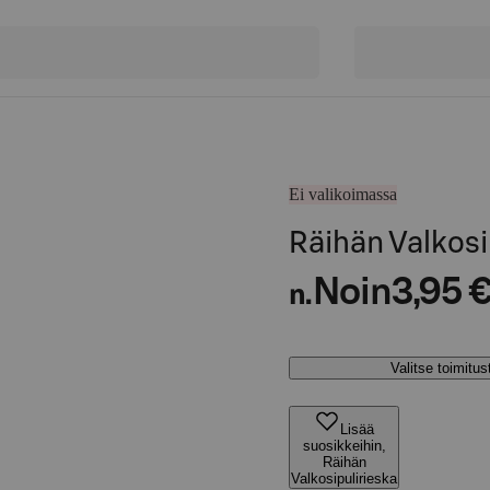
Ei valikoimassa
Räihän Valkosi
Noin
3,95 
n.
Valitse toimitu
Lisää
suosikkeihin,
Räihän
Valkosipulirieska