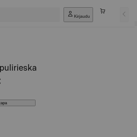
Kirjaudu
pulirieska
€
stapa