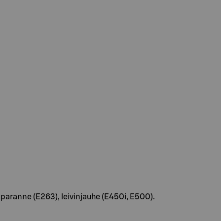
ranne (E263), leivinjauhe (E450i, E500).