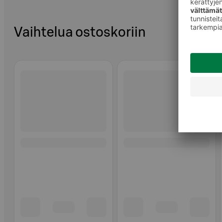
Vaihtelua ostoskoriin
Ohita listaus