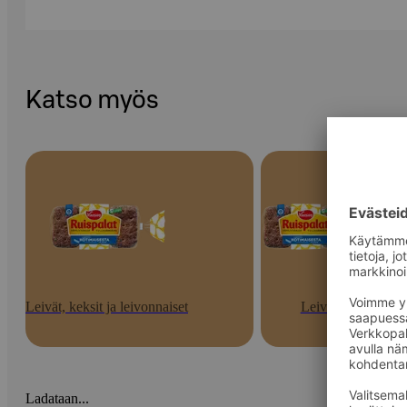
Katso myös
Leivät, keksit ja leivonnaiset
Leivät
Ladataan...