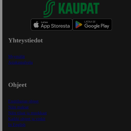
Yhteystiedot
Myymälät
Asiakaspalvelu
Ohjeet
Ensitilaajan ohjeet
Näin maksat
Näin tilaat ja muokkaat
Kaikki ohjeet ja vinkit
In English