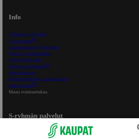
Info
S-Business yrityksille
Oiva-raportit
Osuuskauppojen yhteystiedot
Tilaus- ja toimitusehdot
Tietosuojakäytäntö
Palvelun käyttöehdot
Saavutettavuus
Mobiilisovelluksen saavutettavuus
Mainostajalle
Muuta evästeasetuksia
S-ryhmän palvelut
S-ryhmä