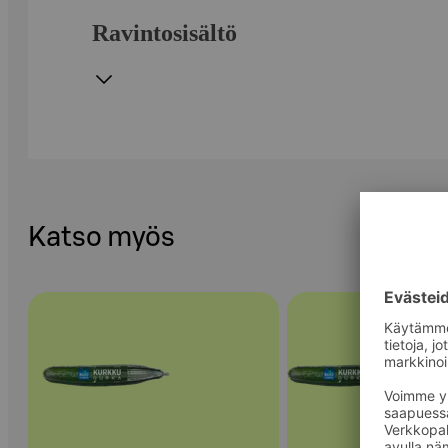
Ravintosisältö
Katso myös