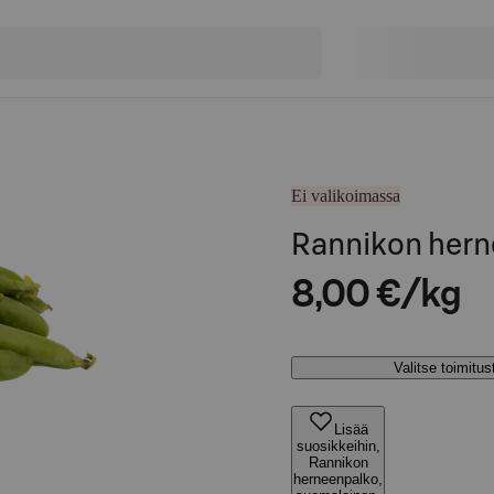
Ei valikoimassa
Rannikon hern
8,00 €/kg
Valitse toimitu
Lisää
suosikkeihin,
Rannikon
herneenpalko,