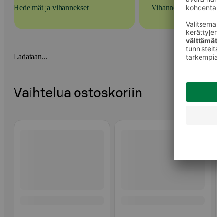
Hedelmät ja vihannekset
Vihannekset
Ladataan...
Vaihtelua ostoskoriin
Ohita listaus