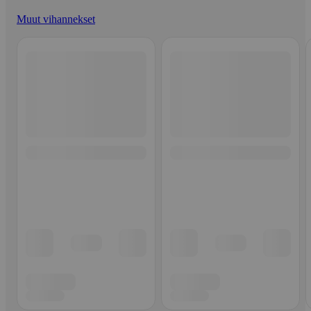
Muut vihannekset
Ohita listaus