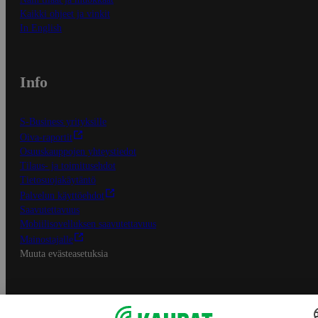
Kaikki ohjeet ja vinkit
In English
Info
S-Business yrityksille
Oiva-raportit
Osuuskauppojen yhteystiedot
Tilaus- ja toimitusehdot
Tietosuojakäytäntö
Palvelun käyttöehdot
Saavutettavuus
Mobiilisovelluksen saavutettavuus
Mainostajalle
Muuta evästeasetuksia
S-ryhmän palvelut