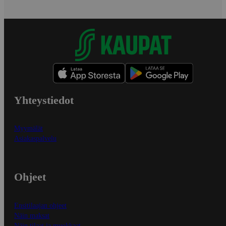
Yhteystiedot
Myymälät
Asiakaspalvelu
Ohjeet
Ensitilaajan ohjeet
Näin maksat
Näin tilaat ja muokkaat