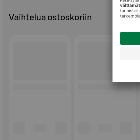
Vaihtelua ostoskoriin
Ohita listaus