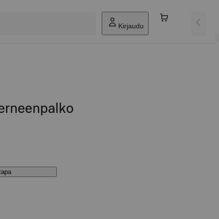
Kirjaudu
erneenpalko
stapa