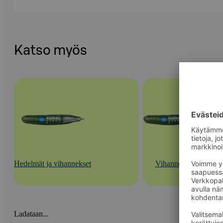
Katso myös
Hedelmät ja vihannekset
Vihannekset
Ladataan...