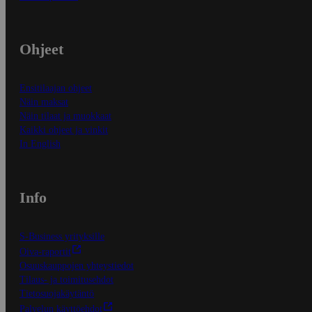
Ohjeet
Ensitilaajan ohjeet
Näin maksat
Näin tilaat ja muokkaat
Kaikki ohjeet ja vinkit
In English
Info
S-Business yrityksille
Oiva-raportit
Osuuskauppojen yhteystiedot
Tilaus- ja toimitusehdot
Tietosuojakäytäntö
Palvelun käyttöehdot