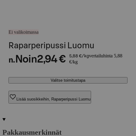
Ei valikoimassa
Raparperipussi Luomu
vertailuhinta 5,88
Noin
2,94 €
5,88 €/kg
n.
€/kg
Valitse toimitustapa
Lisää suosikkeihin, Raparperipussi Luomu
Pakkausmerkinnät