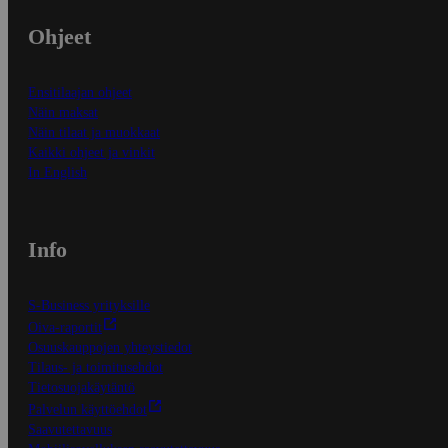
Ohjeet
Ensitilaajan ohjeet
Näin maksat
Näin tilaat ja muokkaat
Kaikki ohjeet ja vinkit
In English
Info
S-Business yrityksille
Oiva-raportit
Osuuskauppojen yhteystiedot
Tilaus- ja toimitusehdot
Tietosuojakäytäntö
Palvelun käyttöehdot
Saavutettavuus