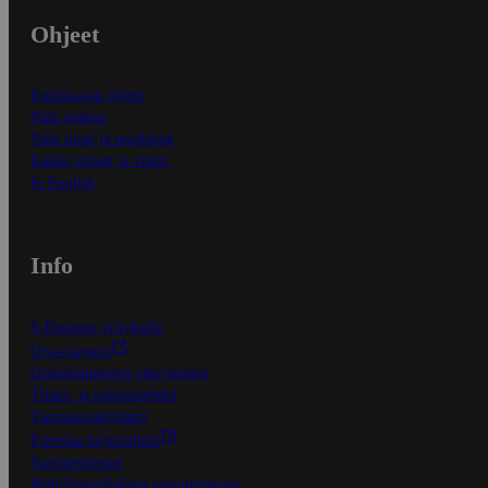
Ohjeet
Ensitilaajan ohjeet
Näin maksat
Näin tilaat ja muokkaat
Kaikki ohjeet ja vinkit
In English
Info
S-Business yrityksille
Oiva-raportit
Osuuskauppojen yhteystiedot
Tilaus- ja toimitusehdot
Tietosuojakäytäntö
Palvelun käyttöehdot
Saavutettavuus
Mobiilisovelluksen saavutettavuus