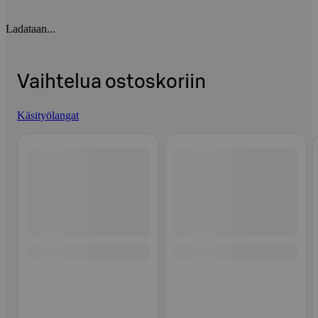
Ladataan...
Vaihtelua ostoskoriin
Käsityölangat
Ohita listaus