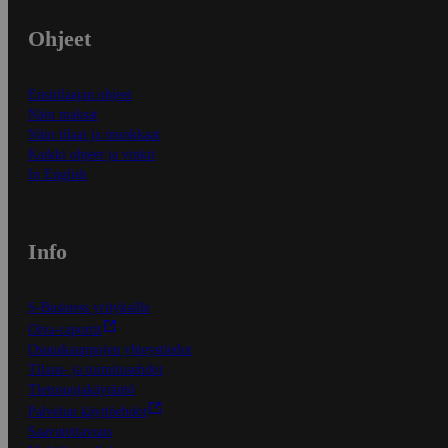
Ohjeet
Ensitilaajan ohjeet
Näin maksat
Näin tilaat ja muokkaat
Kaikki ohjeet ja vinkit
In English
Info
S-Business yrityksille
Oiva-raportit
Osuuskauppojen yhteystiedot
Tilaus- ja toimitusehdot
Tietosuojakäytäntö
Palvelun käyttöehdot
Saavutettavuus