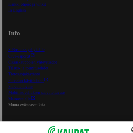
Kaikki ohjeet ja vinkit
In English
Info
S-Business yrityksille
Oiva-raportit
Osuuskauppojen yhteystiedot
Tilaus- ja toimitusehdot
Tietosuojakäytäntö
Palvelun käyttöehdot
Saavutettavuus
Mobiilisovelluksen saavutettavuus
Mainostajalle
Muuta evästeasetuksia
S-ryhmän palvelut