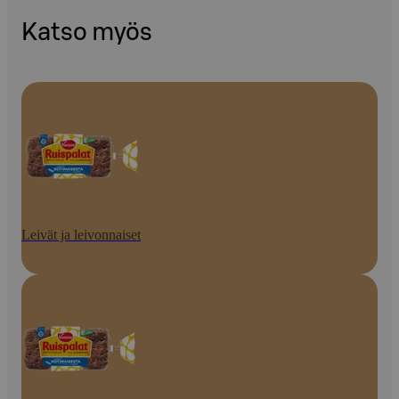
Katso myös
Leivät ja leivonnaiset