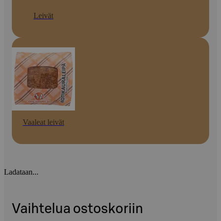
Leivät
Vaaleat leivät
Ladataan...
Vaihtelua ostoskoriin