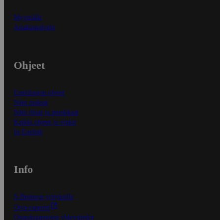
Myymälät
Asiakaspalvelu
Ohjeet
Ensitilaajan ohjeet
Näin maksat
Näin tilaat ja muokkaat
Kaikki ohjeet ja vinkit
In English
Info
S-Business yrityksille
Oiva-raportit
Osuuskauppojen yhteystiedot