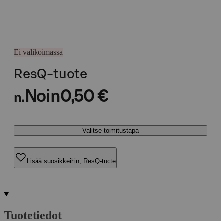
Ei valikoimassa
ResQ-tuote
Noin
0,50 €
n.
Valitse toimitustapa
Lisää suosikkeihin, ResQ-tuote
Tuotetiedot