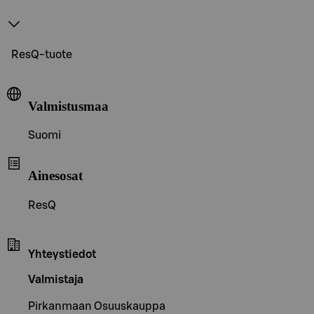
ResQ-tuote
Valmistusmaa
Suomi
Ainesosat
ResQ
Yhteystiedot
Valmistaja
Pirkanmaan Osuuskauppa