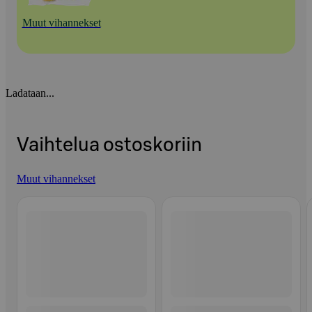
Muut vihannekset
Ladataan...
Vaihtelua ostoskoriin
Muut vihannekset
Ohita listaus