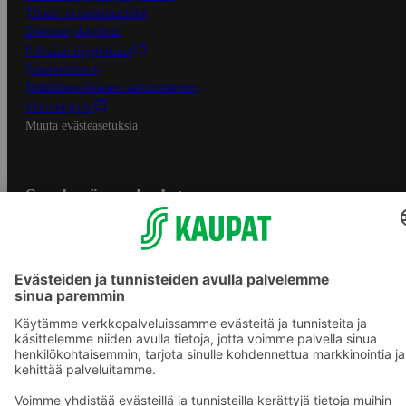
Tilaus- ja toimitusehdot
Tietosuojakäytäntö
Palvelun käyttöehdot
Saavutettavuus
Mobiilisovelluksen saavutettavuus
Mainostajalle
Muuta evästeasetuksia
S-ryhmän palvelut
S-ryhmä
Asiakasomistajuus
Yhteishyvä Ruoka -sovellus
S-ostoslista -sovellus
Prisma.fi
Sokos.fi
S-Pankki
Yhteishyvä