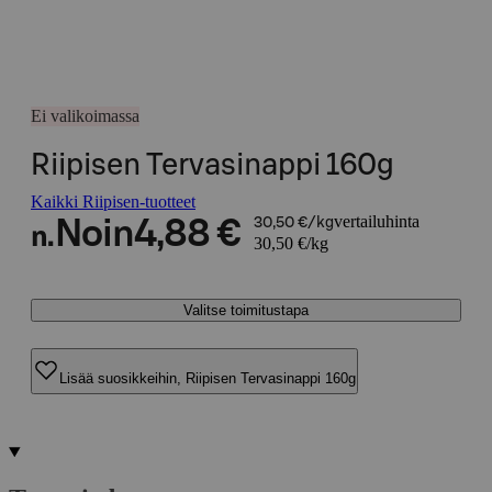
Ei valikoimassa
Riipisen Tervasinappi 160g
Kaikki Riipisen-tuotteet
vertailuhinta
Noin
4,88 €
30,50 €/kg
n.
30,50 €/kg
Valitse toimitustapa
Lisää suosikkeihin, Riipisen Tervasinappi 160g