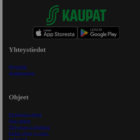
Yhteystiedot
Myymälät
Asiakaspalvelu
Ohjeet
Ensitilaajan ohjeet
Näin maksat
Näin tilaat ja muokkaat
Kaikki ohjeet ja vinkit
In English