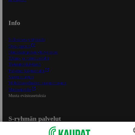
Info
S-Business yrityksille
Oiva-raportit
Osuuskauppojen yhteystiedot
Tilaus- ja toimitusehdot
Tietosuojakäytäntö
Palvelun käyttöehdot
Saavutettavuus
Mobiilisovelluksen saavutettavuus
Mainostajalle
Muuta evästeasetuksia
S-ryhmän palvelut