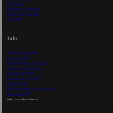
Näin maksat
Näin tilaat ja muokkaat
Kaikki ohjeet ja vinkit
In English
Info
S-Business yrityksille
Oiva-raportit
Osuuskauppojen yhteystiedot
Tilaus- ja toimitusehdot
Tietosuojakäytäntö
Palvelun käyttöehdot
Saavutettavuus
Mobiilisovelluksen saavutettavuus
Mainostajalle
Muuta evästeasetuksia