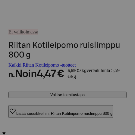
Ei valikoimassa
Riitan Kotileipomo ruislimppu
800 g
Kaikki Riitan Kotileipomo -tuotteet
vertailuhinta 5,59
Noin
4,47 €
5,59 €/kg
n.
€/kg
Valitse toimitustapa
Lisää suosikkeihin, Riitan Kotileipomo ruislimppu 800 g