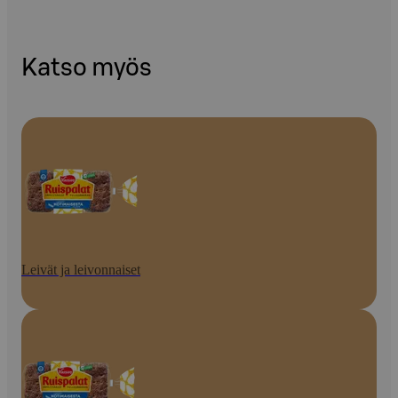
Katso myös
Leivät ja leivonnaiset