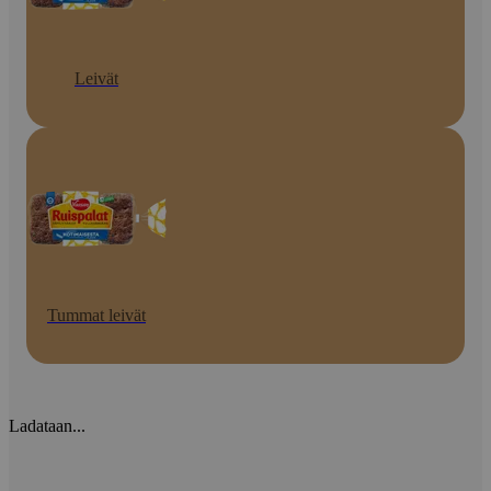
Leivät
Tummat leivät
Ladataan...