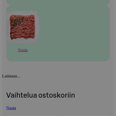
Nauta
Ladataan...
Vaihtelua ostoskoriin
Nauta
Ohita listaus