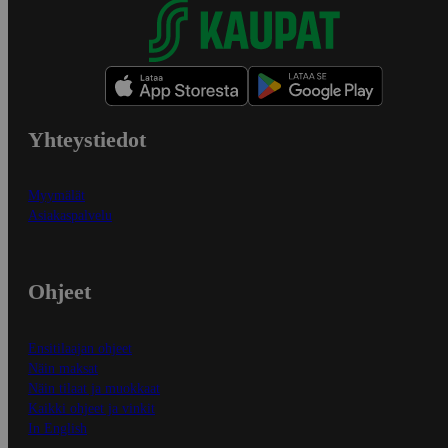
Yhteystiedot
Myymälät
Asiakaspalvelu
Ohjeet
Ensitilaajan ohjeet
Näin maksat
Näin tilaat ja muokkaat
Kaikki ohjeet ja vinkit
In English