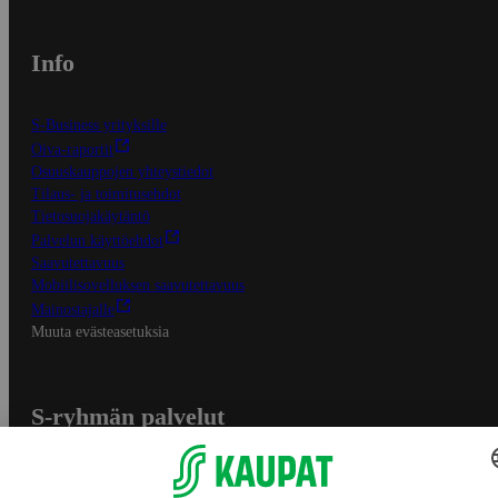
Info
S-Business yrityksille
Oiva-raportit
Osuuskauppojen yhteystiedot
Tilaus- ja toimitusehdot
Tietosuojakäytäntö
Palvelun käyttöehdot
Saavutettavuus
Mobiilisovelluksen saavutettavuus
Mainostajalle
Muuta evästeasetuksia
S-ryhmän palvelut
S-ryhmä