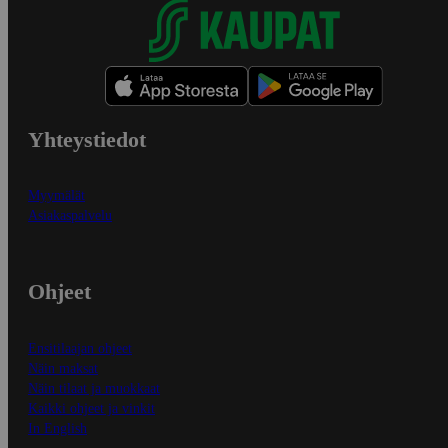
Yhteystiedot
Myymälät
Asiakaspalvelu
Ohjeet
Ensitilaajan ohjeet
Näin maksat
Näin tilaat ja muokkaat
Kaikki ohjeet ja vinkit
In English