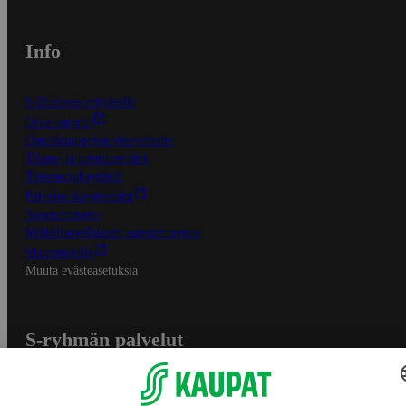
Info
S-Business yrityksille
Oiva-raportit
Osuuskauppojen yhteystiedot
Tilaus- ja toimitusehdot
Tietosuojakäytäntö
Palvelun käyttöehdot
Saavutettavuus
Mobiilisovelluksen saavutettavuus
Mainostajalle
Muuta evästeasetuksia
S-ryhmän palvelut
S-ryhmä