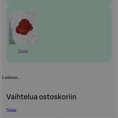
Nauta
Ladataan...
Vaihtelua ostoskoriin
Nauta
Ohita listaus