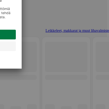
Leikkeleet, makkarat ja muut lihavalmiste