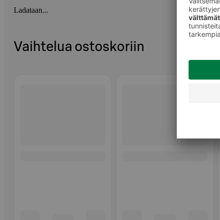
Ladataan...
Vaihtelua ostoskoriin
Ohita listaus