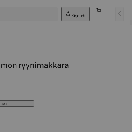
Kirjaudu
aamon ryynimakkara
stapa