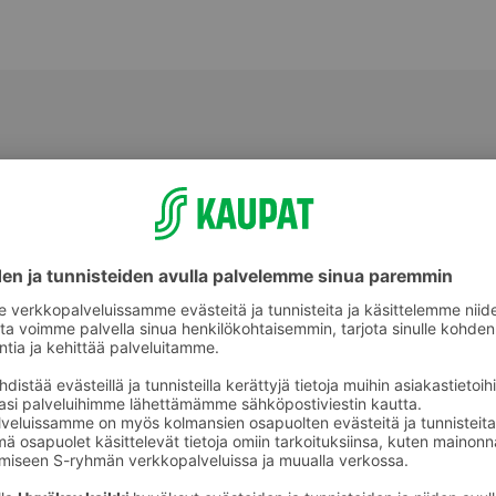
Leikkeleet, makkarat ja muut
lihavalmisteet