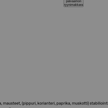
palvaamon
ryynimakkara
, mausteet, (pippuri, korianteri, paprika, muskotti) stabili