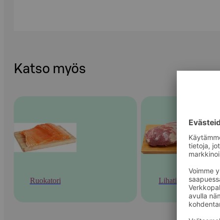
Katso myös
Ruokatori
Lihatiski