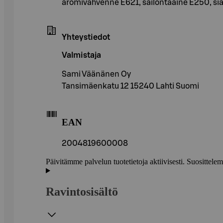
aromivahvenne E621, säilöntäaine E250, sia
Yhteystiedot
Valmistaja
Sami Väänänen Oy
Tansimäenkatu 12 15240 Lahti Suomi
EAN
2004819600008
Päivitämme palvelun tuotetietoja aktiivisesti. Suositte
Ravintosisältö