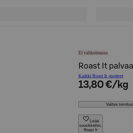
Ei valikoimassa
Roast It palv
Kaikki Roast It -tuotteet
13,80 €/kg
Valitse toimitu
Lisää
suosikkeihin,
Roast It