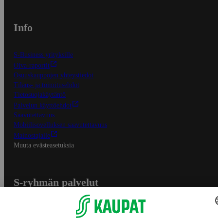
Info
S-Business yrityksille
Oiva-raportit
Osuuskauppojen yhteystiedot
Tilaus- ja toimitusehdot
Tietosuojakäytäntö
Palvelun käyttöehdot
Saavutettavuus
Mobiilisovelluksen saavutettavuus
Mainostajalle
Muuta evästeasetuksia
S-ryhmän palvelut
S-ryhmä