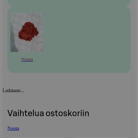
Nauta
Ladataan...
Vaihtelua ostoskoriin
Nauta
Ohita listaus