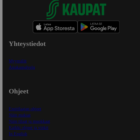
Yhteystiedot
Myymälät
Asiakaspalvelu
Ohjeet
Ensitilaajan ohjeet
Näin maksat
Näin tilaat ja muokkaat
Kaikki ohjeet ja vinkit
In English