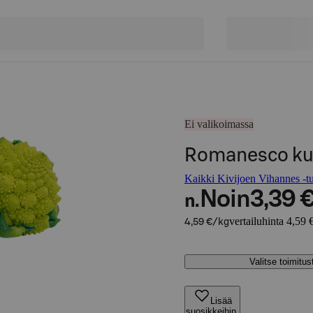
Ei valikoimassa
Romanesco kuk
Kaikki Kivijoen Vihannes -tu
Noin
3,39 
n.
vertailuhinta 4,59 
4,59 €/kg
Valitse toimitu
Lisää
suosikkeihin,