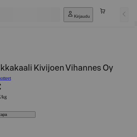
Kirjaudu
kakaali Kivijoen Vihannes Oy
otteet
€
€/kg
stapa