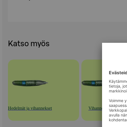
Katso myös
Hedelmät ja vihannekset
Vihannekset