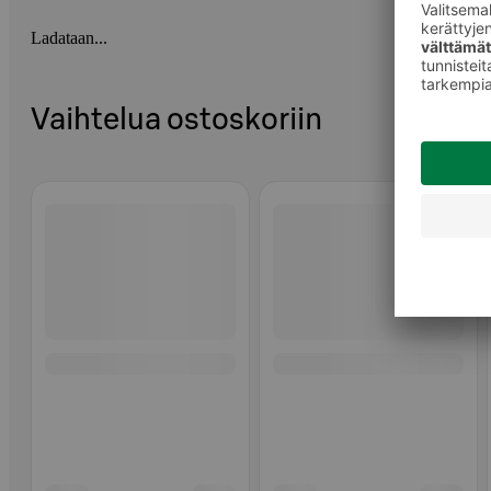
Ladataan...
Vaihtelua ostoskoriin
Ohita listaus