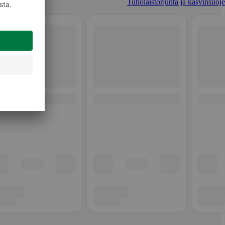
Tuholaistorjunta ja kasvinsuoje