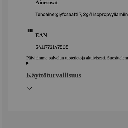
Ainesosat
Tehoaine:glyfosaatti 7, 2g/l isopropyyliamii
EAN
5411773147505
Päivitämme palvelun tuotetietoja aktiivisesti. Suositte
Käyttöturvallisuus