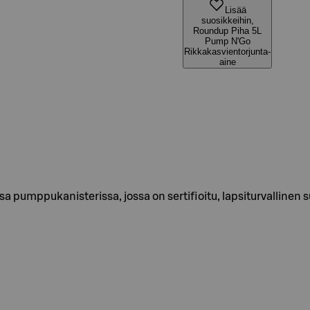
Lisää
suosikkeihin,
Roundup Piha 5L
Pump N'Go
Rikkakasvientorjunta-
aine
a pumppukanisterissa, jossa on sertifioitu, lapsiturvallinen sulj