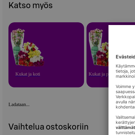
Katso myös
Kukat ja koti
Kukat ja puutarha
Ladataan...
Vaihtelua ostoskoriin