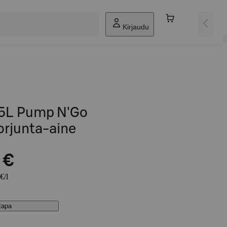
Kirjaudu
 5L Pump N'Go
orjunta-aine
 €
€/l
stapa