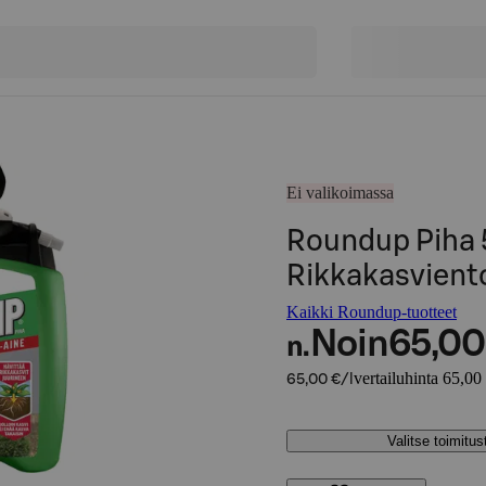
Ei valikoimassa
Roundup Piha
Rikkakasvient
Kaikki Roundup-tuotteet
Noin
65,00
n.
vertailuhinta 65,00 
65,00 €/l
Valitse toimitu