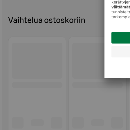
Vaihtelua ostoskoriin
Ohita listaus