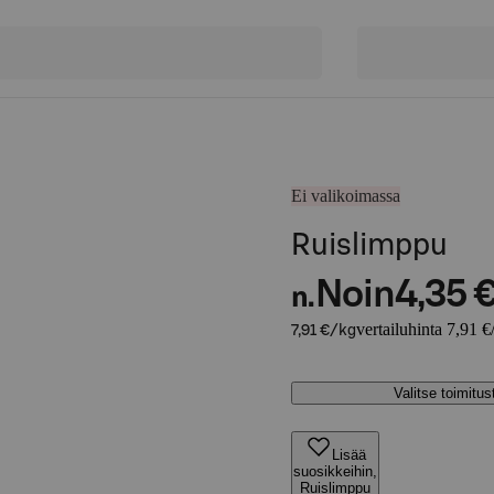
Ei valikoimassa
Ruislimppu
Noin
4,35 
n.
vertailuhinta 7,91 €
7,91 €/kg
Valitse toimitu
Lisää
suosikkeihin,
Ruislimppu