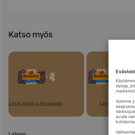
Katso myös
Leivät, keksit ja leivonnaiset
Leivät
Ladataan...