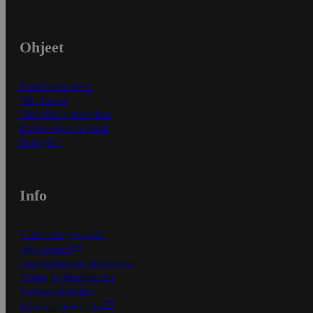
Ohjeet
Ensitilaajan ohjeet
Näin maksat
Näin tilaat ja muokkaat
Kaikki ohjeet ja vinkit
In English
Info
S-Business yrityksille
Oiva-raportit
Osuuskauppojen yhteystiedot
Tilaus- ja toimitusehdot
Tietosuojakäytäntö
Palvelun käyttöehdot