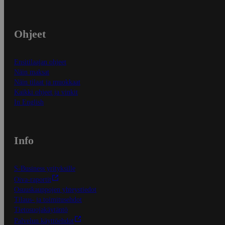
Ohjeet
Ensitilaajan ohjeet
Näin maksat
Näin tilaat ja muokkaat
Kaikki ohjeet ja vinkit
In English
Info
S-Business yrityksille
Oiva-raportit
Osuuskauppojen yhteystiedot
Tilaus- ja toimitusehdot
Tietosuojakäytäntö
Palvelun käyttöehdot