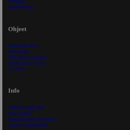
Myymälät
Asiakaspalvelu
Ohjeet
Ensitilaajan ohjeet
Näin maksat
Näin tilaat ja muokkaat
Kaikki ohjeet ja vinkit
In English
Info
S-Business yrityksille
Oiva-raportit
Osuuskauppojen yhteystiedot
Tilaus- ja toimitusehdot