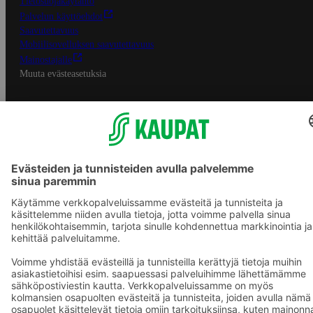
Tietosuojakäytäntö
Palvelun käyttöehdot
Saavutettavuus
Mobiilisovelluksen saavutettavuus
Mainostajalle
Muuta evästeasetuksia
S-ryhmän palvelut
S-ryhmä
Asiakasomistajuus
Yhteishyvä Ruoka -sovellus
S-ostoslista -sovellus
Prisma.fi
Sokos.fi
S-Pankki
Yhteishyvä
Sokos Hotels
Raflaamo