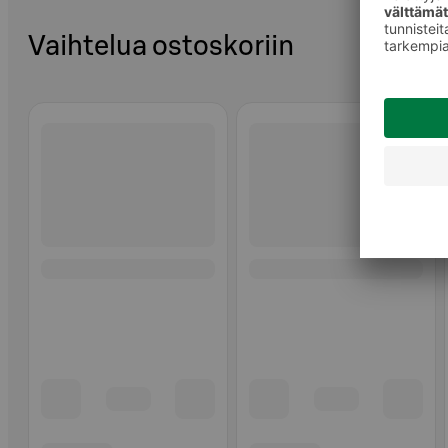
Vaihtelua ostoskoriin
Ohita listaus