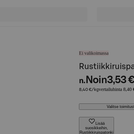
Ei valikoimassa
Rustiikkiruisp
Noin
3,53 
n.
vertailuhinta 8,40 
8,40 €/kg
Valitse toimitu
Lisää
suosikkeihin,
Rustiikkiruispatonki