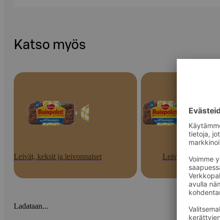
Katso myös
Leivät, keksit ja leivonnaiset
Leivät
Ladataan...