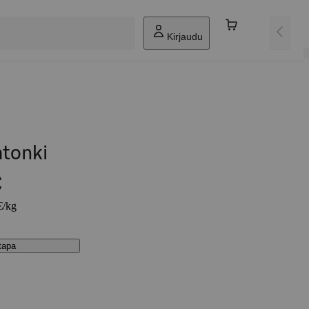
Kirjaudu
atonki
€
€/kg
stapa