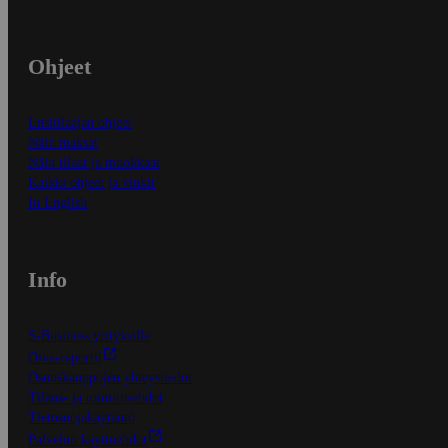
Ohjeet
Ensitilaajan ohjeet
Näin maksat
Näin tilaat ja muokkaat
Kaikki ohjeet ja vinkit
In English
Info
S-Business yrityksille
Oiva-raportit
Osuuskauppojen yhteystiedot
Tilaus- ja toimitusehdot
Tietosuojakäytäntö
Palvelun käyttöehdot