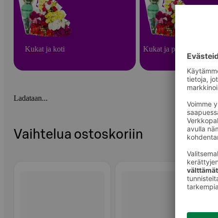
Kukat ja koti
Kukat ja puutarha
Ladataan...
Vaihtelua ostoskoriin
Ohita listaus