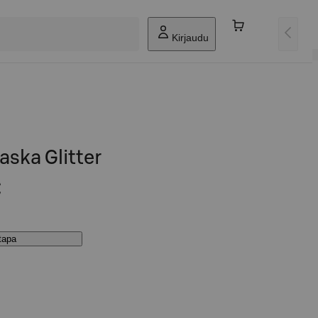
Kirjaudu
aska Glitter
€
stapa