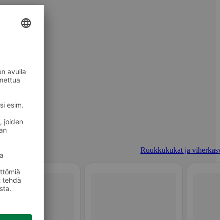
Ruukkukukat ja viherkasv