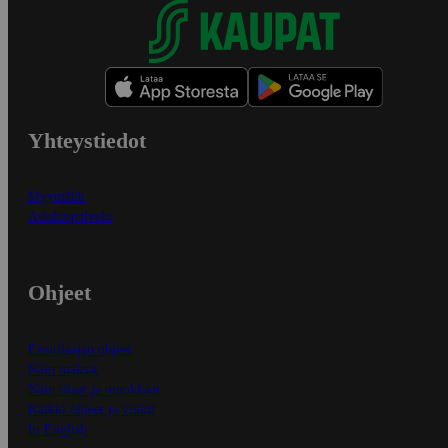
Yhteystiedot
Myymälät
Asiakaspalvelu
Ohjeet
Ensitilaajan ohjeet
Näin maksat
Näin tilaat ja muokkaat
Kaikki ohjeet ja vinkit
In English