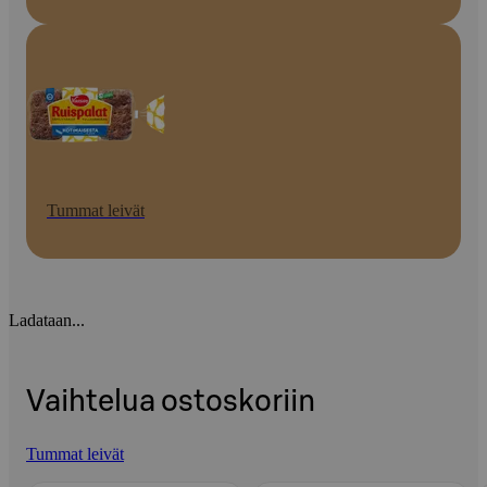
Tummat leivät
Ladataan...
Vaihtelua ostoskoriin
Tummat leivät
Ohita listaus