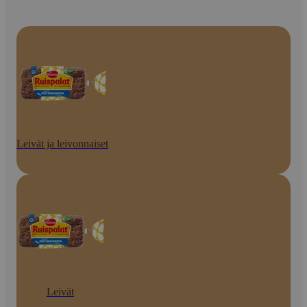
Leivät ja leivonnaiset
Leivät