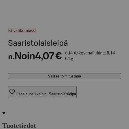
Ei valikoimassa
Saaristolaisleipä
vertailuhinta 8,14
Noin
4,07 €
8,14 €/kg
n.
€/kg
Valitse toimitustapa
Lisää suosikkeihin, Saaristolaisleipä
Tuotetiedot