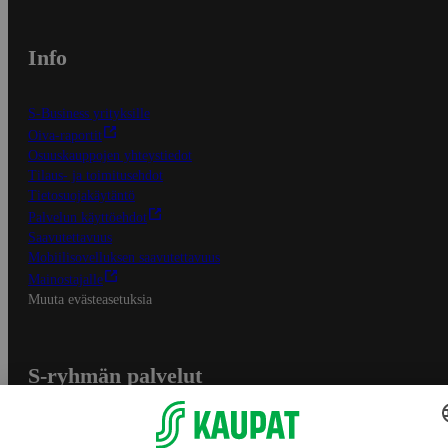
Info
S-Business yrityksille
Oiva-raportit
Osuuskauppojen yhteystiedot
Tilaus- ja toimitusehdot
Tietosuojakäytäntö
Palvelun käyttöehdot
Saavutettavuus
Mobiilisovelluksen saavutettavuus
Mainostajalle
Muuta evästeasetuksia
S-ryhmän palvelut
S-ryhmä