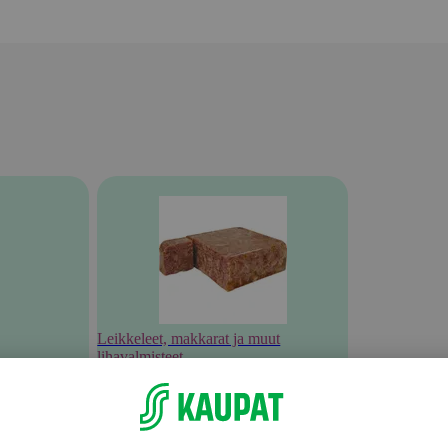
Leikkeleet, makkarat ja muut
lihavalmisteet