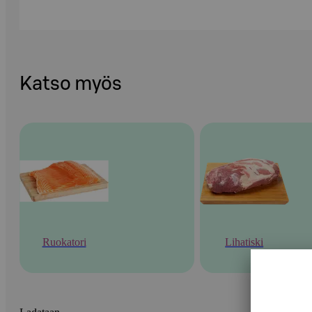
Katso myös
Ruokatori
Lihatiski