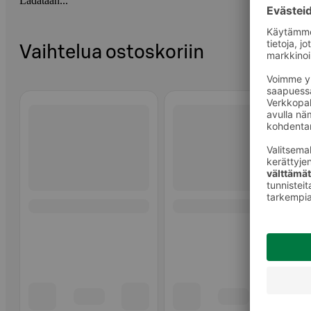
Ladataan...
Vaihtelua ostoskoriin
Ohita listaus