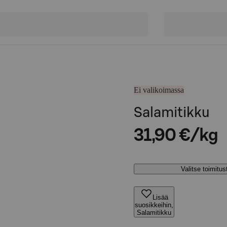
Ei valikoimassa
Salamitikku
31,90 €/kg
Valitse toimitu
Lisää
suosikkeihin,
Salamitikku