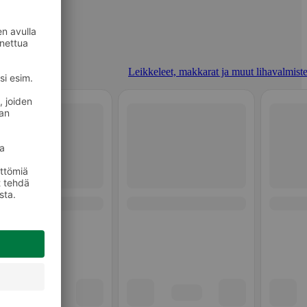
Leikkeleet, makkarat ja muut lihavalmiste