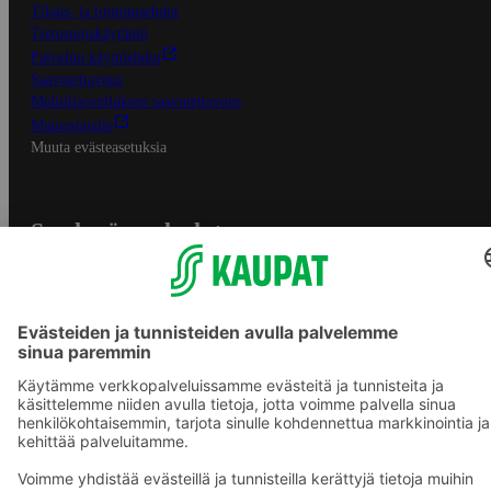
Tilaus- ja toimitusehdot
Tietosuojakäytäntö
Palvelun käyttöehdot
Saavutettavuus
Mobiilisovelluksen saavutettavuus
Mainostajalle
Muuta evästeasetuksia
S-ryhmän palvelut
S-ryhmä
Asiakasomistajuus
Yhteishyvä Ruoka -sovellus
S-ostoslista -sovellus
Prisma.fi
Sokos.fi
S-Pankki
Yhteishyvä
Sokos Hotels