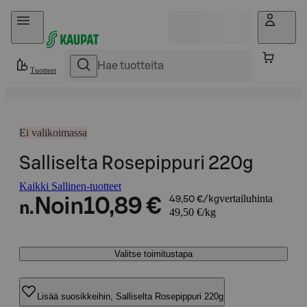
Hyppää sisältöön
Tuotteet
Ei valikoimassa
Salliselta Rosepippuri 220g
Kaikki Sallinen-tuotteet
vertailuhinta
Noin
10,89 €
49,50 €/kg
n.
49,50 €/kg
Valitse toimitustapa
Lisää suosikkeihin, Salliselta Rosepippuri 220g