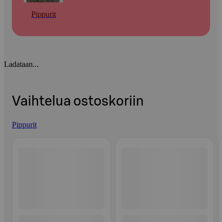
Pippurit
Ladataan...
Vaihtelua ostoskoriin
Pippurit
Ohita listaus