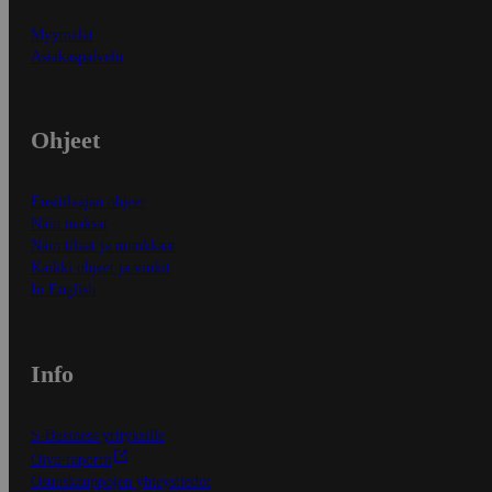
Myymälät
Asiakaspalvelu
Ohjeet
Ensitilaajan ohjeet
Näin maksat
Näin tilaat ja muokkaat
Kaikki ohjeet ja vinkit
In English
Info
S-Business yrityksille
Oiva-raportit
Osuuskauppojen yhteystiedot