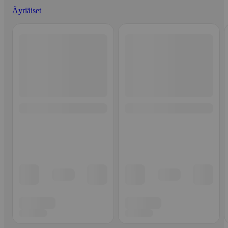
Äyriäiset
Ohita listaus