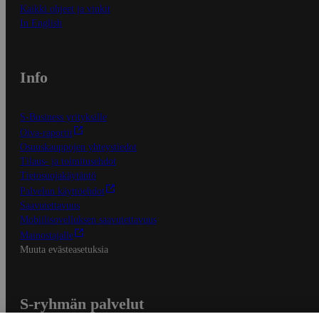
Kaikki ohjeet ja vinkit
In English
Info
S-Business yrityksille
Oiva-raportit
Osuuskauppojen yhteystiedot
Tilaus- ja toimitusehdot
Tietosuojakäytäntö
Palvelun käyttöehdot
Saavutettavuus
Mobiilisovelluksen saavutettavuus
Mainostajalle
Muuta evästeasetuksia
S-ryhmän palvelut